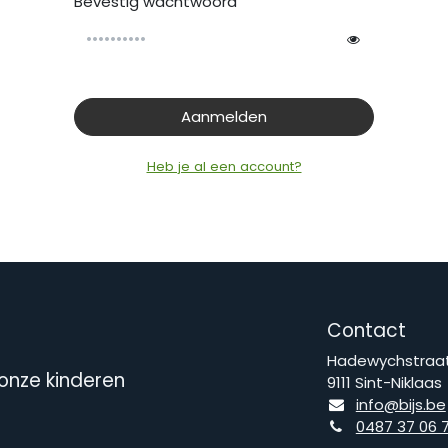
Bevestig wachtwoord
Aanmelden
Heb je al een account?
Contact
Hadewychstraat
 onze kinderen
9111 Sint-Niklaas
info@bijs.be
0487 37 06 