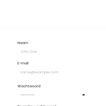
we doen
Activiteiten & foto's
Contacteer ons
Onze
Naam
E-mail
Wachtwoord